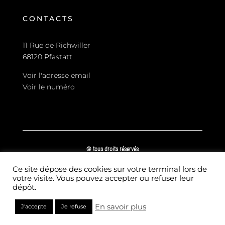
CONTACTS
11 Rue de Richwiller
68120 Pfastatt
Voir l'adresse email
Voir le numéro
© tous droits réservés
plan du site
-
mentions légales
-
politique de confidentialité
Ce site dépose des cookies sur votre terminal lors de
Site propulsé par
votre visite. Vous pouvez accepter ou refuser leur
INOVA WEB
dépôt.
En savoir plus
J'accepte
Je refuse