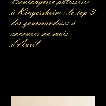
Boulangerie pâtisserie
à Kingersheim : le top 3
des gourmandises à
savourer au mois
d’Avril