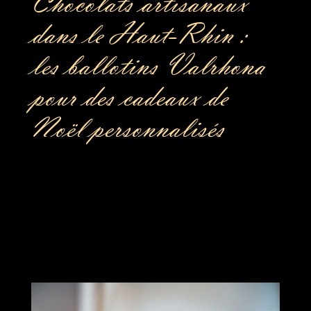
Chocolats artisanaux
dans le Haut-Rhin :
les ballotins Valrhona
pour des cadeaux de
Noël personnalisés