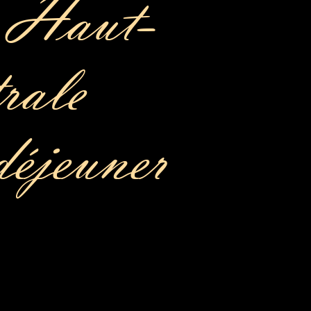
e Haut-
rale
déjeuner