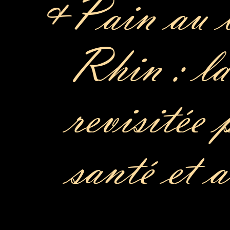
Pain au 
Rhin : la
revisitée 
santé et 