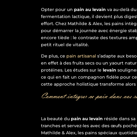
Opter pour un
pain au levain
va au-delà du p
fermentation lactique, il devient plus diges
effort. Chez Mathilde & Alex, les pains intè
pour démarrer la journée avec énergie stabl
encore tiède : le contraste des textures a
petit rituel de vitalité.
De plus, ce
pain artisanal
s’adapte aux beso
en effet à des fruits secs ou un yaourt natu
protéines. Les études sur le
levain
soulignen
ce qui en fait un compagnon fidèle pour ceu
cette approche holistique transforme alors
Comment intégrer ce pain dans vos r
La beauté du
pain au levain
réside dans sa
tranches et servez-les avec des œufs pochés,
Mathilde & Alex, les pains spéciaux quotidie