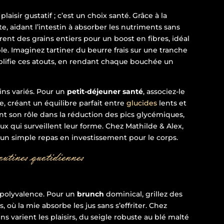
laisir gustatif ; c’est un choix santé. Grâce à la
te, aidant l’intestin à absorber les nutriments sans
grent des grains entiers pour un boost en fibres, idéal
e. Imaginez tartiner du beurre frais sur une tranche
mplifie ces atouts, en rendant chaque bouchée un
ins variés. Pour un
petit-déjeuner santé
, associez-le
re, créant un équilibre parfait entre
glucides
lents et
t son rôle dans la réduction des pics glycémiques,
x qui surveillent leur forme. Chez Mathilde & Alex,
 un simple repas en investissement pour le corps.
outines quotidiennes
 polyvalence. Pour un
brunch
dominical, grillez des
 où la mie absorbe les jus sans s’effriter. Chez
ns varient les plaisirs, du seigle robuste au blé malté