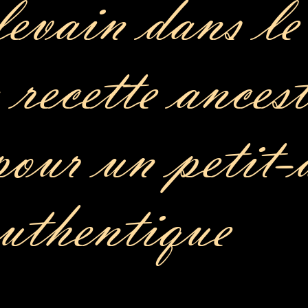
levain dans l
 recette ancest
pour un petit-
authentique