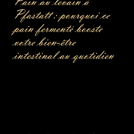
Pain au levain à
Pfastatt : pourquoi ce
pain fermenté booste
votre bien-être
intestinal au quotidien