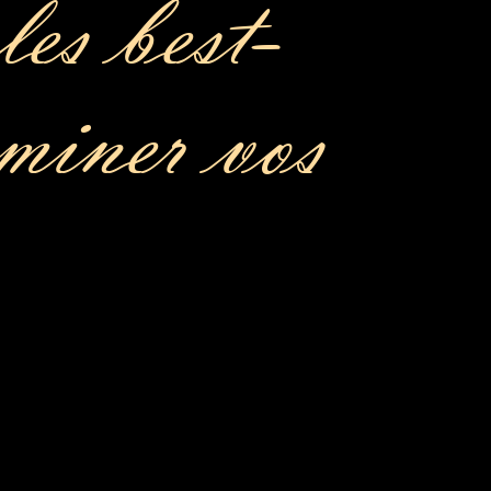
les best-
rminer vos