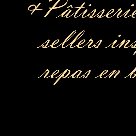
Pâtisserie
sellers in
repas en 