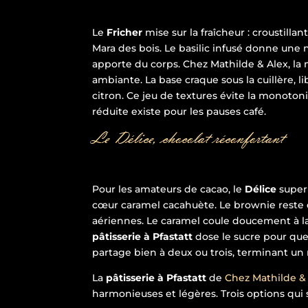
Le
Fricher
mise sur la fraîcheur : croustilla
Mara des bois. Le basilic infusé donne une no
apporte du corps. Chez Mathilde & Alex, la
ambiante. La base craque sous la cuillère, li
citron. Ce jeu de textures évite la monoton
réduite existe pour les pauses café.
Le Délice, chocolat réconfortant
Pour les amateurs de cacao, le
Délice
superp
cœur caramel cacahuète. Le brownie reste 
aériennes. Le caramel coule doucement à la 
pâtisserie à Pfastatt
dose le sucre pour que 
partage bien à deux ou trois, terminant un
La
pâtisserie à Pfastatt
de
Chez Mathilde &
harmonieuses et légères. Trois options qui 