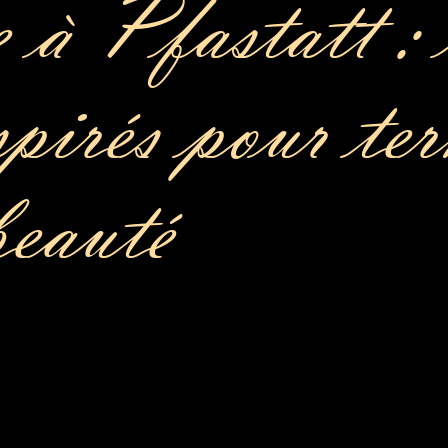
 à Pfastatt : 
spirés pour te
beauté