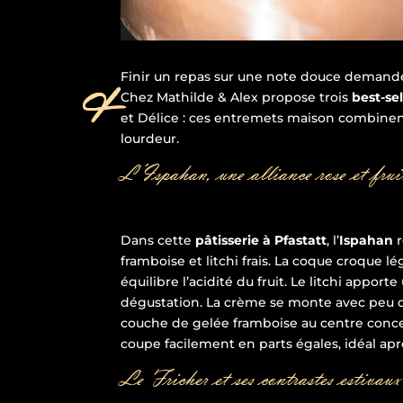
Finir un repas sur une note douce demande 
Chez Mathilde & Alex propose trois
best-sel
et Délice : ces entremets maison combinent
lourdeur.
L’Ispahan, une alliance rose et frui
Dans cette
pâtisserie à Pfastatt
, l’
Ispahan
r
framboise et litchi frais. La coque croque
équilibre l’acidité du fruit. Le litchi apport
dégustation. La crème se monte avec peu d
couche de gelée framboise au centre concen
coupe facilement en parts égales, idéal apr
Le Fricher et ses contrastes estivaux