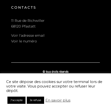
CONTACTS
11 Rue de Richwiller
68120 Pfastatt
Voir l'adresse email
Voir le numéro
© tous droits réservés
plan du site
-
mentions légales
-
politique de confidentialité
Ce site dépose des cookies sur votre terminal lors de
Site propulsé par
votre visite. Vous pouvez accepter ou refuser leur
INOVA WEB
dépôt.
En savoir plus
J'accepte
Je refuse